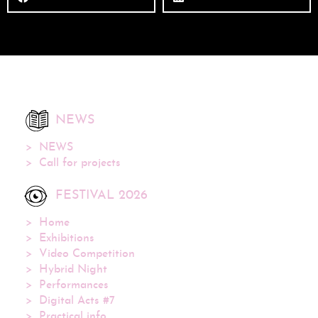
NEWS
NEWS
Call for projects
FESTIVAL 2026
Home
Exhibitions
Video Competition
Hybrid Night
Performances
Digital Acts #7
Practical info