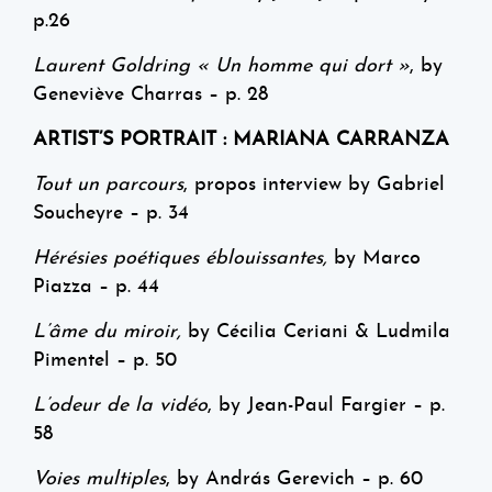
p.26
Laurent Goldring « Un homme qui dort »
, by
Geneviève Charras – p. 28
ARTIST’S PORTRAIT : MARIANA CARRANZA
Tout un parcours
, propos interview by Gabriel
Soucheyre – p. 34
Hérésies poétiques éblouissantes,
by Marco
Piazza – p. 44
L’âme du miroir,
by Cécilia Ceriani & Ludmila
Pimentel – p. 50
L’odeur de la vidéo
, by Jean-Paul Fargier – p.
58
Voies multiples
, by András Gerevich
–
p. 60