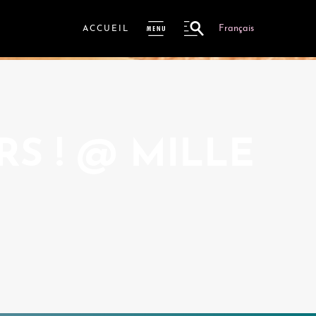
Français
ACCUEIL
ME
NU
S ! @ MILLE