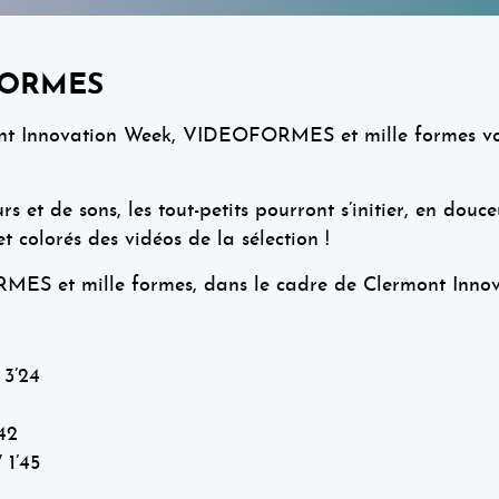
OFORMES
ont Innovation Week, VIDEOFORMES et mille formes vou
rs et de sons, les tout-petits pourront s’initier, en dou
t colorés des vidéos de la sélection !
MES et mille formes, dans le cadre de Clermont Inno
 3’24
42
 1’45