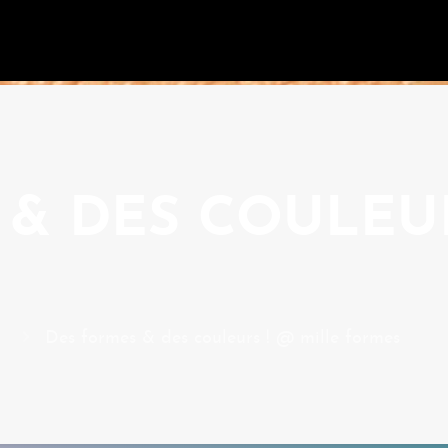
& DES COULEUR
)
Des formes & des couleurs ! @ mille formes