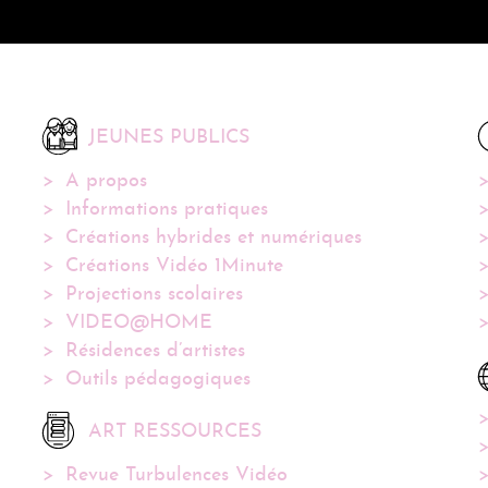
JEUNES PUBLICS
A propos
Informations pratiques
Créations hybrides et numériques
Créations Vidéo 1Minute
Projections scolaires
VIDEO@HOME
Résidences d’artistes
Outils pédagogiques
ART RESSOURCES
Revue Turbulences Vidéo