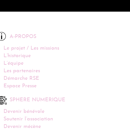
A-PROPOS
Le projet / Les missions
L’historique
L’équipe
Les partenaires
Démarche RSE
Espace Presse
SPHERE NUMERIQUE
Devenir bénévole
Soutenir l’association
Devenir mécène