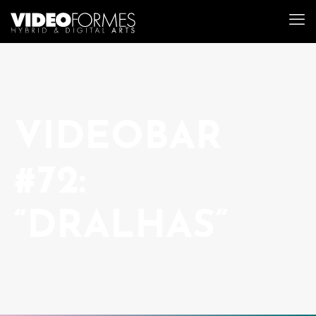
VIDEOBAR
#72:
“DRALHAS”