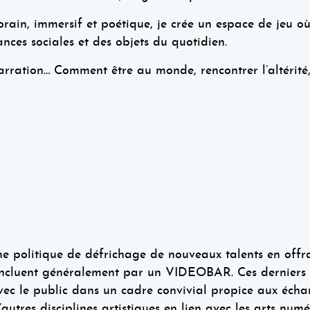
ain, immersif et poétique, je crée un espace de jeu o
ances sociales et des objets du quotidien.
arration… Comment être au monde, rencontrer l’altérit
itique de défrichage de nouveaux talents en offrant a
oncluent généralement par un VIDEOBAR. Ces derniers off
vec le public dans un cadre convivial propice aux échan
d’autres disciplines artistiques en lien avec les arts nume