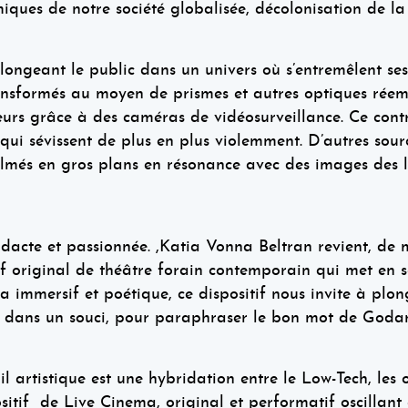
iques de notre société globalisée, décolonisation de la
plongeant le public dans un univers où s’entremêlent se
transformés au moyen de prismes et autres optiques réem
eurs grâce à des caméras de vidéosurveillance. Ce cont
 qui sévissent de plus en plus violemment. D’autres sour
lmés en gros plans en résonance avec des images des lut
acte et passionnée. ,Katia Vonna Beltran revient, de m
f original de théâtre forain contemporain qui met en s
 immersif et poétique, ce dispositif nous invite à plo
ic, dans un souci, pour paraphraser le bon mot de Goda
 artistique est une hybridation entre le Low-Tech, les o
tif de Live Cinema, original et performatif oscillant e