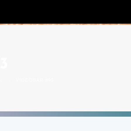
3
re
VIDEOBAR #93