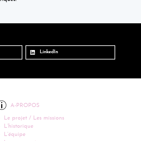
LinkedIn
A-PROPOS
Le projet / Les missions
L’historique
L’équipe