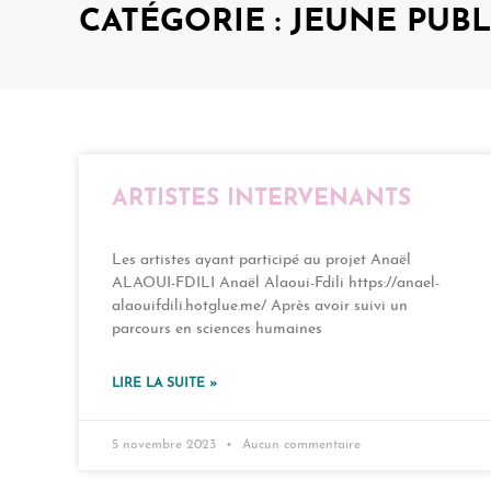
CATÉGORIE : JEUNE PUBL
ARTISTES INTERVENANTS
Les artistes ayant participé au projet Anaël
ALAOUI-FDILI Anaël Alaoui-Fdili https://anael-
alaouifdili.hotglue.me/ Après avoir suivi un
parcours en sciences humaines
LIRE LA SUITE »
5 novembre 2023
Aucun commentaire