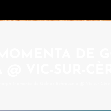
MOMENTA DE 
 @ VIC-SUR-CÈ
orph Momenta de Golnaz Behrouznia @ Vic-sur-Cère