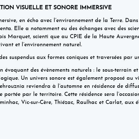
ION VISUELLE ET SONORE IMMERSIVE
sive, en écho avec l’environnement de la Terre. Dans l
enta. Elle a notamment eu des échanges avec des scient
is Marquet, scienti que au CPIE de la Haute Auvergne)
vivant et l’environnement naturel.
ides suspendus aux formes coniques et traversées par u
 évoquant des évènements naturels : le sous-terrain et le
ologique. Un univers sonore est également proposé au vis
rouznia reviendra à l’automne en résidence de diffusio
 portée par le territoire. Cette résidence sera l’occasio
minhac, Vic-sur-Cère, Thiézac, Raulhac et Carlat, aux é