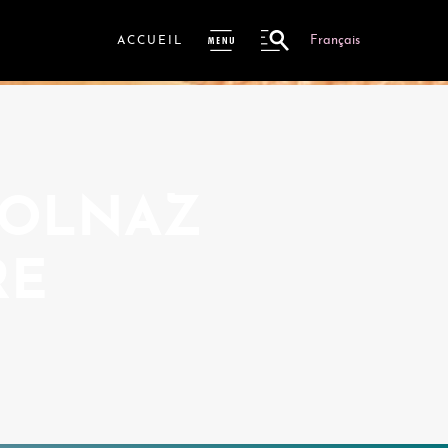
Français
ACCUEIL
ME
NU
GOLNAZ
RE