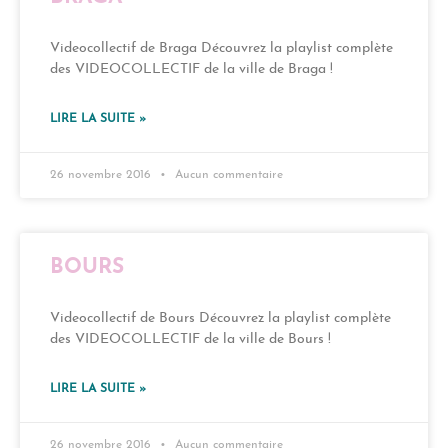
Videocollectif de Braga Découvrez la playlist complète
des VIDEOCOLLECTIF de la ville de Braga !
LIRE LA SUITE »
26 novembre 2016
Aucun commentaire
BOURS
Videocollectif de Bours Découvrez la playlist complète
des VIDEOCOLLECTIF de la ville de Bours !
LIRE LA SUITE »
26 novembre 2016
Aucun commentaire