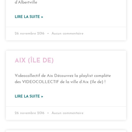
d’Albertville
LIRE LA SUITE »
26 novembre 2016
Aucun commentaire
AIX (ÎLE DE)
Videocollectif de Aix Découvrez la playlist complète
des VIDEOCOLLECTIF de la ville d’Aix (île de) !
LIRE LA SUITE »
26 novembre 2016
Aucun commentaire