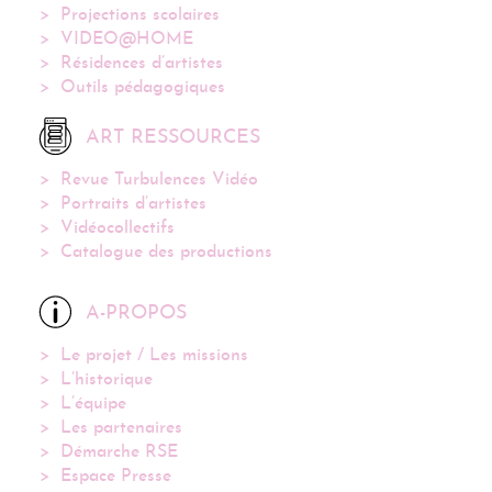
Projections scolaires
VIDEO@HOME
Résidences d’artistes
Outils pédagogiques
ART RESSOURCES
Revue Turbulences Vidéo
Portraits d’artistes
Vidéocollectifs
Catalogue des productions
A-PROPOS
Le projet / Les missions
L’historique
L’équipe
Les partenaires
Démarche RSE
Espace Presse