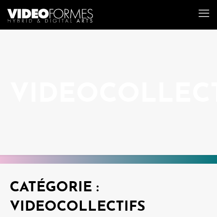
VIDEOCOLLECT
CATÉGORIE :
VIDEOCOLLECTIFS