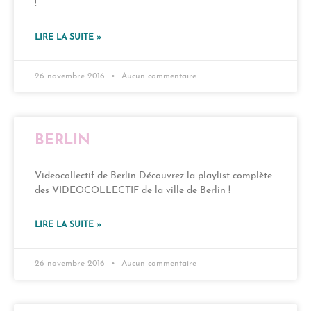
!
LIRE LA SUITE »
26 novembre 2016
Aucun commentaire
BERLIN
Videocollectif de Berlin Découvrez la playlist complète
des VIDEOCOLLECTIF de la ville de Berlin !
LIRE LA SUITE »
26 novembre 2016
Aucun commentaire